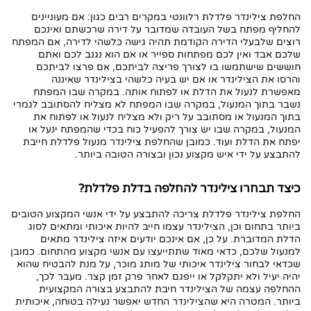
פלדלת?
החלפת צילינדר פלדלת רלוונטי במקרים רבים כגון: אם מעוניינים
להחליף מפתח בשל העובדה שמדובר על דירה שרכשתם ואינכם
8. מתי יש צורך להחליף צילינדר בדלת
רוצים שלבעלי הדירה הקודמת תהיה גישה כלשהי לדירה, אם המפתח
פלדלת?
שלכם אבד ואין לכם מפתחות ספייר או אם הוא נגנב לכם ואתם
9. החלפת צילינדר פלדלת מחיר – מה חשוב
חוששים שישתמשו בו לצורך פריצה לביתכם, אם פרצו לביתכם
והרסו את הצילינדר או אם יש בעיה כלשהי בצילינדר שאיננה
לדעת?
מאפשרת לנעול את הדלת או לפתוח אותה. במקרה שבו המפתח
נשבר בתוך המנעול, במקרה שבו המפתח לא מצליח להסתובב לגמרי
בתוך המנעול או מסתובב על ריק ולא מצליח לנעול או לפתוח את
המנעול, במקרה שבו יש צורך להפעיל כוח בכדי שהמפתח ינעל או
יפתח את הדלת ועוד. כמובן שהחלפת צילינדר מנעול פלדלת חייבת
להתבצע על ידי איש מקצוע נכון ובצורה הטובה ביותר.
כיצד תבחרו צילינדר להחלפה בדלת פלדלת?
החלפת צילינדר פלדלת צריכה להתבצע על ידי אנשי המקצוע הטובים
ביותר בתחום וכן, הצילינדר עצמו חייב להיות איכותי ומתאים לסוג
הדלת המדוברת. על כן, אם אינכם יודעים איזה צילינדר מתאים
למנעול שלכם, כדאי מאוד שתתייעצו עם אנשי מקצוע מהתחום. כמובן
שכדאי לבחור צילינדר איכותי של מותג מוכר, על מנת להבטיח שהוא
יהיה יעיל ולא יתקלקל או ייפגם לאחר פרק זמן קצר. מעבר לכך,
ההחלפה עצמה של הצילינדר חיבת להתבצע בצורה המקצועית
ביותר. המטרה היא שהצילינדר החדש יאפשר נעילה בטוחה, איכותית