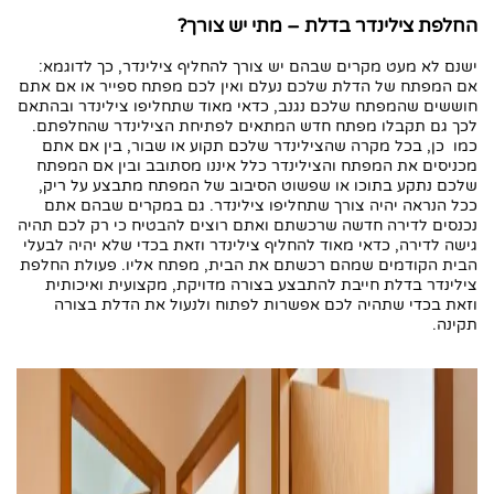
הטובה ביותר?
החלפת צילינדר בדלת – מתי יש צורך?
8. מתי יש צורך להחליף צילינדר?
ישנם לא מעט מקרים שבהם יש צורך להחליף צילינדר, כך לדוגמא:
9. מחיר החלפת צילינדר – במה זה תלוי?
אם המפתח של הדלת שלכם נעלם ואין לכם מפתח ספייר או אם אתם
חוששים שהמפתח שלכם נגנב, כדאי מאוד שתחליפו צילינדר ובהתאם
לכך גם תקבלו מפתח חדש המתאים לפתיחת הצילינדר שהחלפתם.
כמו כן, בכל מקרה שהצילינדר שלכם תקוע או שבור, בין אם אתם
מכניסים את המפתח והצילינדר כלל איננו מסתובב ובין אם המפתח
שלכם נתקע בתוכו או שפשוט הסיבוב של המפתח מתבצע על ריק,
ככל הנראה יהיה צורך שתחליפו צילינדר. גם במקרים שבהם אתם
נכנסים לדירה חדשה שרכשתם ואתם רוצים להבטיח כי רק לכם תהיה
גישה לדירה, כדאי מאוד להחליף צילינדר וזאת בכדי שלא יהיה לבעלי
הבית הקודמים שמהם רכשתם את הבית, מפתח אליו. פעולת החלפת
צילינדר בדלת חייבת להתבצע בצורה מדויקת, מקצועית ואיכותית
וזאת בכדי שתהיה לכם אפשרות לפתוח ולנעול את הדלת בצורה
תקינה.