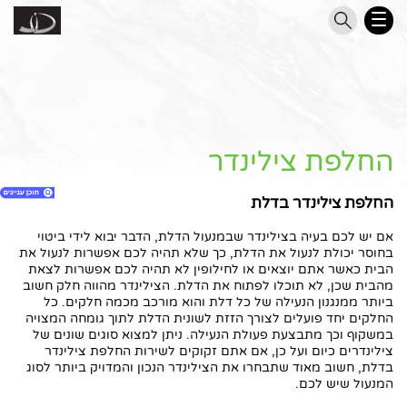
החלפת צילינדר
החלפת צילינדר בדלת
אם יש לכם בעיה בצילינדר שבמנעול הדלת, הדבר יבוא לידי ביטוי
בחוסר יכולת לנעול את הדלת, כך שלא תהיה לכם אפשרות לנעול את
1. החלפת צילינדר
הבית כאשר אתם יוצאים או לחילופין לא תהיה לכם אפשרות לצאת
מהבית שכן, לא תוכלו לפתוח את הדלת. הצילינדר מהווה חלק חשוב
2. השאירו את הפרטים ואנו ניצור אתכם קשר
ביותר ממנגנון הנעילה של כל דלת והוא מורכב מכמה חלקים. כל
3. חפשו דלת מתאימה
החלקים יחד פועלים לצורך הזזת לשונית הדלת לתוך גומחה המצויה
4. החלפת צילינדר בדלת
במשקוף וכך מתבצעת פעולת הנעילה. ניתן למצוא סוגים שונים של
צילינדרים כיום ועל כן, אם אתם זקוקים לשירות החלפת צילינדר
5. מחיר החלפת צילינדר
בדלת, חשוב מאוד שתבחרו את הצילינדר הנכון והמדויק ביותר לסוג
6. החלפת צילינדר בדלת – מתי יש צורך?
המנעול שיש לכם.
7. כיצד מחליפים צילינדר בדלת בצורה