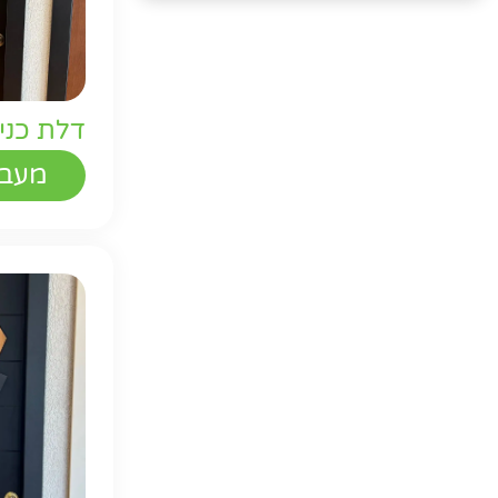
דלת כני
מעבר