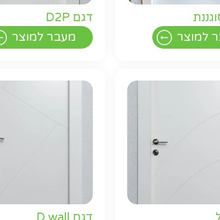
גננת
דגם D2P
 למוצר
מעבר למוצר
דגם D wall